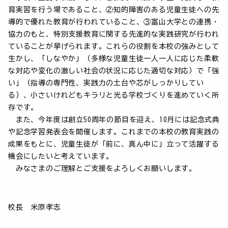
育実習を行う場であること、②知的障害のある児童生徒への先
導的で優れた教育が行われていること、③富山大学との連携・
協力のもと、特別支援教育に関する先進的な実践研究が行われ
ていることが挙げられます。これらの役割を本校の強みとして
生かし、「しなやか」（多様な児童生徒一人一人に応じた柔軟
な対応や変化の激しい社会の状況に応じた適切な対応）で「強
い」（指導の専門性、実践力の土台や芯がしっかりしてい
る）、小さいけれどもキラリと光る学校づくりを進めていく所
存です。
また、今年度は創立50周年の節目を迎え、10月には記念式典
や記念学習発表会を開催します。これまでの本校の教育実践の
成果をもとに、児童生徒が「前に、真ん中に」立って活躍する
機会にしたいと考えています。
みなさまのご理解とご支援をよろしくお願いします。
校長 米原孝志