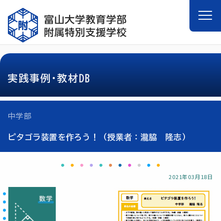
実践事例･教材DB
中学部
ピタゴラ装置を作ろう！（授業者：瀧脇 隆志）
2021年03月18日