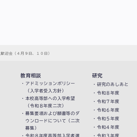
生歓迎会（４月９日、１０日）
教育相談
研究
アドミッションポリシー
研究のあしあと
（入学者受入方針）
令和８年度
本校高等部への入学希望
令和７年度
（令和８年度二次）
令和６年度
募集要項および願書等のダ
令和５年度
ウンロードについて（二次
令和４年度
募集）
令和８年度高等部入学者選
令和３年度